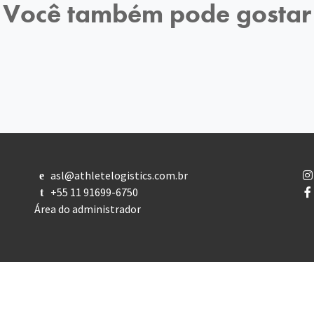
Você também pode gostar
asl@athletelogistics.com.br
e
+55 11 91699-6750
t
Área do administrador