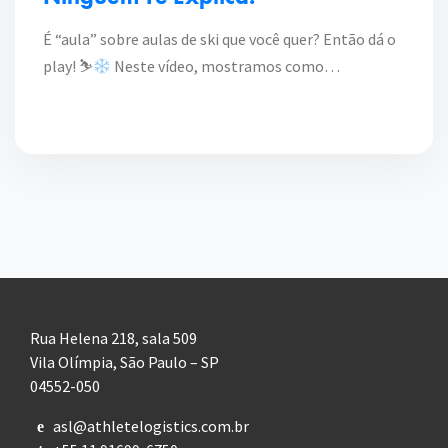
É “aula” sobre aulas de ski que você quer? Então dá o
play! ⛷
Neste vídeo, mostramos como…
Rua Helena 218, sala 509
Vila Olímpia, São Paulo – SP
04552-050
asl@athletelogistics.com.br
e